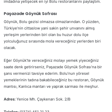
imdadına yetişecek en iyi Bolu restoranlarını paylaştım.
Paşazade Göynük Sofrası
Göynük, Bolu gezisi olmazsa olmazlarından. O yüzden,
Türkiye’nin cittaslow yani sakin şehir unvanını almış
yerleşim yerlerinden biri olan bu huzur dolu ilçe
yolculuğunuz sırasında mola vereceğiniz yerlerden biri
olacak.
Eğer Göynük’te vereceğiniz molayı yemek yiyeceğiniz
saate denk getirirseniz, Paşazade Göynük Sofrası’na bir
şans vermenizi tavsiye ederim. Bolu’nun yöresel
yemeklerinin tadına bakabileceğiniz bu restoran, Göynük
mantısı, Kanlıca mantarı ve yaprak sarması ile meşhur.
Adres:
Yenice Mh. Çaykenarı Sok. 2/B
Telefon:
(0374) 451 21 23