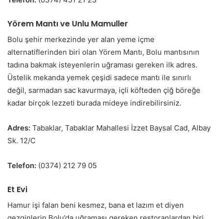
Yörem Mantı ve Unlu Mamuller
Bolu şehir merkezinde yer alan yeme içme
alternatiflerinden biri olan Yörem Mantı, Bolu mantısının
tadına bakmak isteyenlerin uğraması gereken ilk adres.
Üstelik mekanda yemek çeşidi sadece mantı ile sınırlı
değil, sarmadan sac kavurmaya, içli köfteden çiğ böreğe
kadar birçok lezzeti burada mideye indirebilirsiniz.
Adres:
Tabaklar, Tabaklar Mahallesi İzzet Baysal Cad, Albay
Sk. 12/C
Telefon:
(0374) 212 79 05
Et Evi
Hamur işi falan beni kesmez, bana et lazım et diyen
gezginlerin Bolu’da uğraması gereken restoranlardan biri