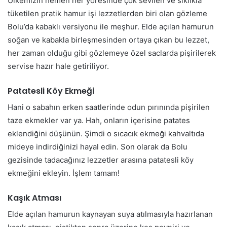
Ülkemizin hemen her yöresinde çok sevilen ve sıklıkla
tüketilen pratik hamur işi lezzetlerden biri olan gözleme
Bolu’da kabaklı versiyonu ile meşhur. Elde açılan hamurun
soğan ve kabakla birleşmesinden ortaya çıkan bu lezzet,
her zaman olduğu gibi gözlemeye özel saclarda pişirilerek
servise hazır hale getiriliyor.
Patatesli Köy Ekmeği
Hani o sabahın erken saatlerinde odun pırınında pişirilen
taze ekmekler var ya. Hah, onların içerisine patates
eklendiğini düşünün. Şimdi o sıcacık ekmeği kahvaltıda
mideye indirdiğinizi hayal edin. Son olarak da Bolu
gezisinde tadacağınız lezzetler arasına patatesli köy
ekmeğini ekleyin. İşlem tamam!
Kaşık Atması
Elde açılan hamurun kaynayan suya atılmasıyla hazırlanan