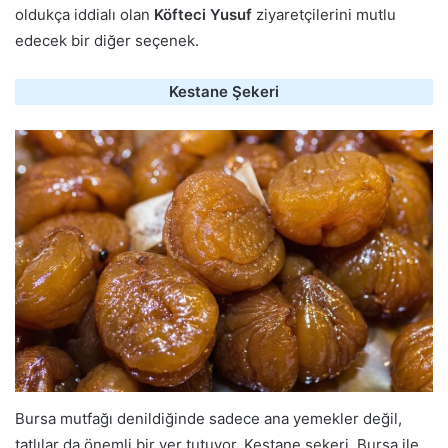
oldukça iddialı olan
Köfteci Yusuf
ziyaretçilerini mutlu
edecek bir diğer seçenek.
Kestane Şekeri
Bursa mutfağı denildiğinde sadece ana yemekler değil,
tatlılar da önemli bir yer tutuyor. Kestane şekeri, Bursa ile