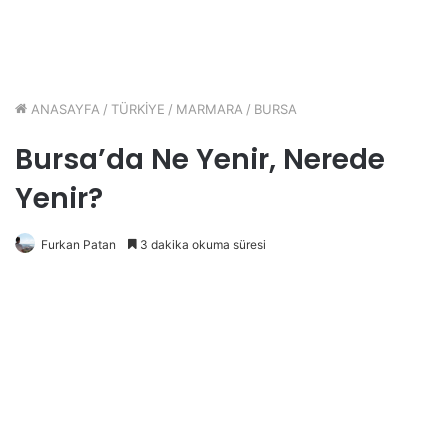
ANASAYFA
/
TÜRKİYE
/
MARMARA
/
BURSA
Bursa’da Ne Yenir, Nerede
Yenir?
Furkan Patan
3 dakika okuma süresi