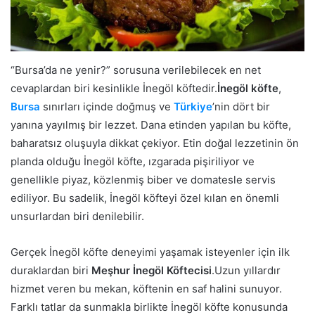
“Bursa’da ne yenir?” sorusuna verilebilecek en net
cevaplardan biri kesinlikle İnegöl köftedir.
İnegöl köfte
,
Bursa
sınırları içinde doğmuş ve
Türkiye
’nin dört bir
yanına yayılmış bir lezzet. Dana etinden yapılan bu köfte,
baharatsız oluşuyla dikkat çekiyor. Etin doğal lezzetinin ön
planda olduğu İnegöl köfte, ızgarada pişiriliyor ve
genellikle piyaz, közlenmiş biber ve domatesle servis
ediliyor. Bu sadelik, İnegöl köfteyi özel kılan en önemli
unsurlardan biri denilebilir.
Gerçek İnegöl köfte deneyimi yaşamak isteyenler için ilk
duraklardan biri
Meşhur İnegöl Köftecisi
.Uzun yıllardır
hizmet veren bu mekan, köftenin en saf halini sunuyor.
Farklı tatlar da sunmakla birlikte İnegöl köfte konusunda