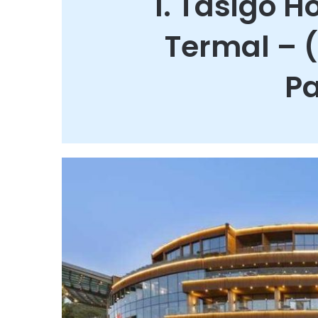
1. Tasigo H
Termal – (
Pa