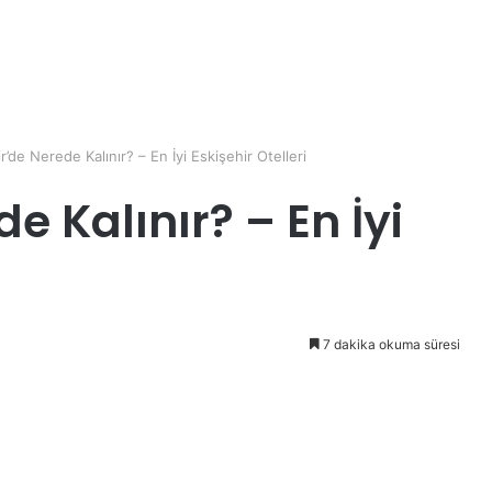
r’de Nerede Kalınır? – En İyi Eskişehir Otelleri
e Kalınır? – En İyi
7 dakika okuma süresi