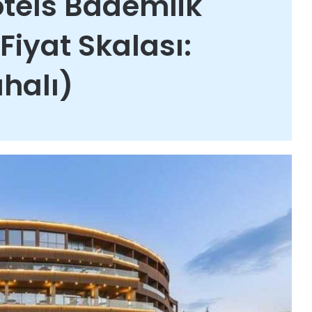
otels Bademlik
Fiyat Skalası:
halı)