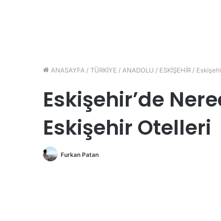
ANASAYFA
/
TÜRKİYE
/
ANADOLU
/
ESKİŞEHİR
/
Eskişehi
Eskişehir’de Nered
Eskişehir Otelleri
Furkan Patan