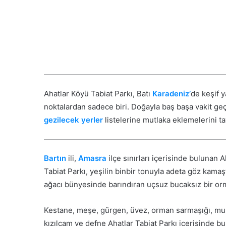
Ahatlar Köyü Tabiat Parkı, Batı
Karadeniz’
de keşif 
noktalardan sadece biri. Doğayla baş başa vakit ge
gezilecek yerler
listelerine mutlaka eklemelerini t
Bartın
ili,
Amasra
ilçe sınırları içerisinde bulunan
Tabiat Parkı, yeşilin binbir tonuyla adeta göz kamaşt
ağacı bünyesinde barındıran uçsuz bucaksız bir or
Kestane, meşe, gürgen, üvez, orman sarmaşığı, muşm
kızılçam ve defne Ahatlar Tabiat Parkı içerisinde bu