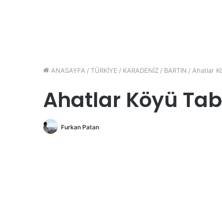
ANASAYFA
/
TÜRKİYE
/
KARADENİZ
/
BARTIN
/
Ahatlar Kö
Ahatlar Köyü Tabi
Furkan Patan