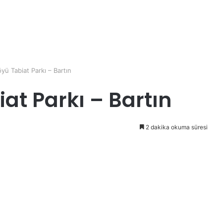
yü Tabiat Parkı – Bartın
at Parkı – Bartın
2 dakika okuma süresi