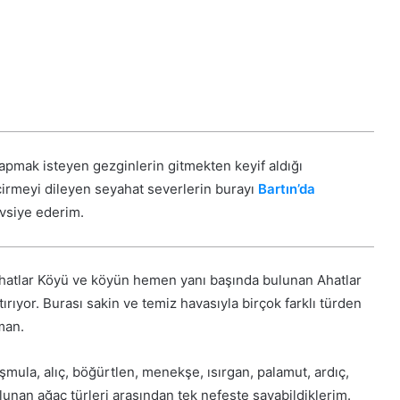
yapmak isteyen gezginlerin gitmekten keyif aldığı
çirmeyi dileyen seyahat severlerin burayı
Bartın’da
avsiye ederim.
 Ahatlar Köyü ve köyün hemen yanı başında bulunan Ahatlar
ırıyor. Burası sakin ve temiz havasıyla birçok farklı türden
man.
ula, alıç, böğürtlen, menekşe, ısırgan, palamut, ardıç,
lunan ağaç türleri arasından tek nefeste sayabildiklerim.