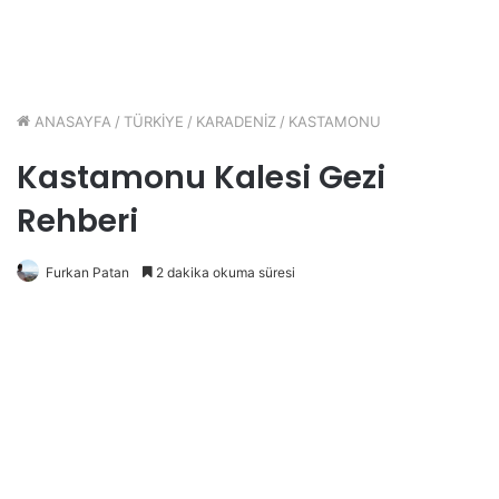
ANASAYFA
/
TÜRKİYE
/
KARADENİZ
/
KASTAMONU
Kastamonu Kalesi Gezi
Rehberi
Furkan Patan
2 dakika okuma süresi