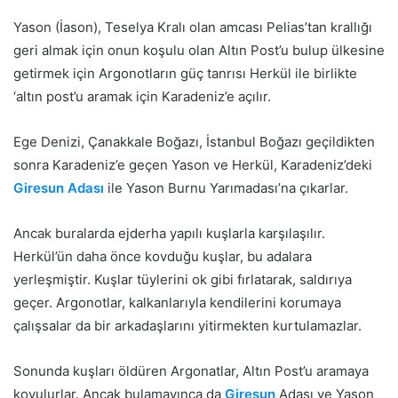
Yason (İason), Teselya Kralı olan amcası Pelias’tan krallığı
geri almak için onun koşulu olan Altın Post’u bulup ülkesine
getirmek için Argonotların güç tanrısı Herkül ile birlikte
‘altın post’u aramak için Karadeniz’e açılır.
Ege Denizi, Çanakkale Boğazı, İstanbul Boğazı geçildikten
sonra Karadeniz’e geçen Yason ve Herkül, Karadeniz’deki
Giresun Adası
ile Yason Burnu Yarımadası’na çıkarlar.
Ancak buralarda ejderha yapılı kuşlarla karşılaşılır.
Herkül’ün daha önce kovduğu kuşlar, bu adalara
yerleşmiştir. Kuşlar tüylerini ok gibi fırlatarak, saldırıya
geçer. Argonotlar, kalkanlarıyla kendilerini korumaya
çalışsalar da bir arkadaşlarını yitirmekten kurtulamazlar.
Sonunda kuşları öldüren Argonatlar, Altın Post’u aramaya
koyulurlar. Ancak bulamayınca da
Giresun
Adası ve Yason