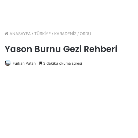
ANASAYFA
/
TÜRKİYE
/
KARADENİZ
/
ORDU
Yason Burnu Gezi Rehberi
Furkan Patan
3 dakika okuma süresi