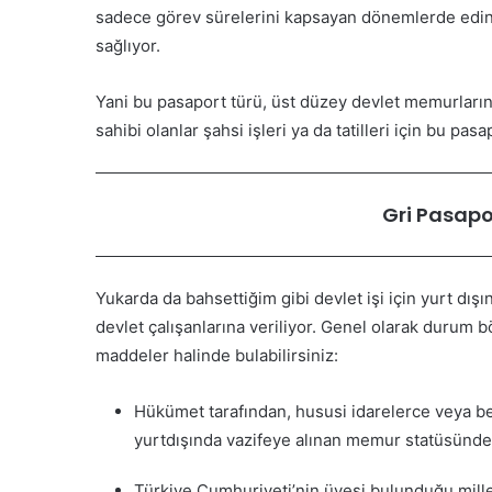
sadece görev sürelerini kapsayan dönemlerde edindi
sağlıyor.
Yani bu pasaport türü, üst düzey devlet memurları
sahibi olanlar şahsi işleri ya da tatilleri için bu pa
Gri Pasapor
Yukarda da bahsettiğim gibi devlet işi için yurt dış
devlet çalışanlarına veriliyor. Genel olarak durum b
maddeler halinde bulabilirsiniz:
Hükümet tarafından, hususi idarelerce veya be
yurtdışında vazifeye alınan memur statüsündek
Türkiye Cumhuriyeti’nin üyesi bulunduğu mille