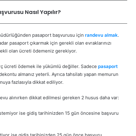
şvurusu Nasıl Yapılır?
us müdürlüğünden pasaport başvurusu için
randevu almak
.
r pasaport çıkarmak için gerekli olan evraklarınızı
ekli olan ücreti ödemeniz gerekiyor.
rç ücreti ödemek ile yükümlü değiller. Sadece
pasaport
 dekontu almanız yeterli. Ayrıca tahsilatı yapan memurun
uya fazlasıyla dikkat ediliyor.
evu alınırken dikkat edilmesi gereken 2 husus daha var:
temiyor ise gidiş tarihinizden 15 gün öncesine başvuru
tiyor ise gidiş tarihinizden 25 gün önce başvuru