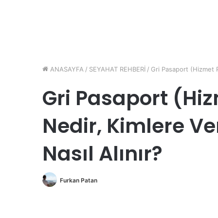
ANASAYFA
/
SEYAHAT REHBERİ
/
Gri Pasaport (Hizmet P
Gri Pasaport (Hi
Nedir, Kimlere Ver
Nasıl Alınır?
Furkan Patan