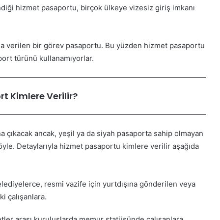
ği hizmet pasaportu, birçok ülkeye vizesiz giriş imkanı
na verilen bir görev pasaportu. Bu yüzden hizmet pasaportu
saport türünü kullanamıyorlar.
t Kimlere Verilir?
ına çıkacak ancak, yeşil ya da siyah pasaporta sahip olmayan
öyle. Detaylarıyla hizmet pasaportu kimlere verilir aşağıda
lediyelerce, resmi vazife için yurtdışına gönderilen veya
i çalışanlara.
tler arası kuruluşlarda memur statüsünde çalışanlara.