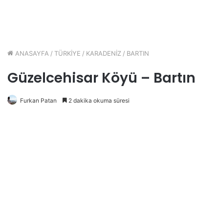
ANASAYFA
/
TÜRKİYE
/
KARADENİZ
/
BARTIN
Güzelcehisar Köyü – Bartın
Furkan Patan
2 dakika okuma süresi