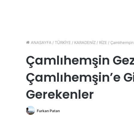
ANASAYFA
/
TÜRKİYE
/
KARADENİZ
/
RİZE
/
Çamlıhemşin
Çamlıhemşin Gezi
Çamlıhemşin’e G
Gerekenler
Furkan Patan