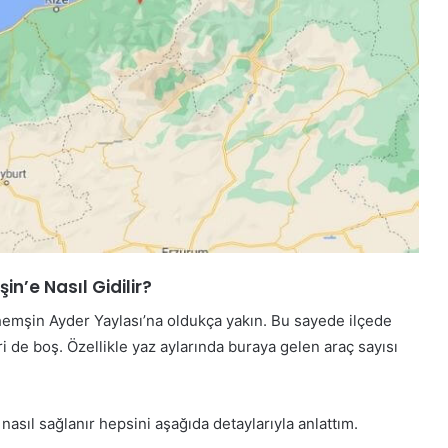
n’e Nasıl Gidilir?
lıhemşin Ayder Yaylası’na oldukça yakın. Bu sayede ilçede
ri de boş. Özellikle yaz aylarında buraya gelen araç sayısı
asıl sağlanır hepsini aşağıda detaylarıyla anlattım.